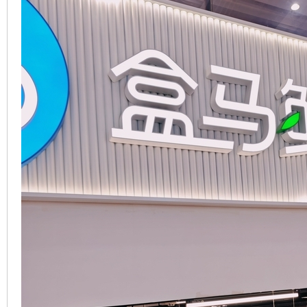
車
地
平