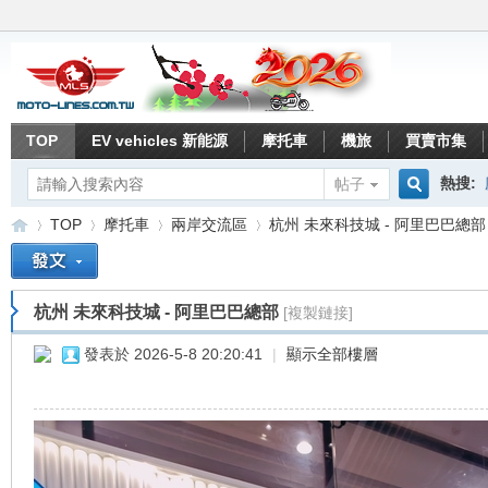
TOP
EV vehicles 新能源
摩托車
機旅
買賣市集
熱搜:
帖子
搜
TOP
摩托車
兩岸交流區
杭州 未來科技城 - 阿里巴巴總部
索
杭州 未來科技城 - 阿里巴巴總部
[複製鏈接]
重
»
›
›
›
發表於 2026-5-8 20:20:41
|
顯示全部樓層