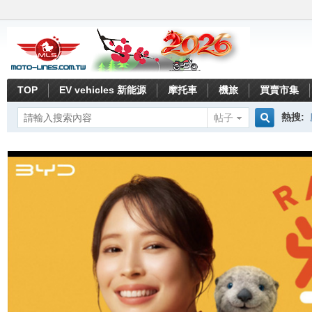
TOP
EV vehicles 新能源
摩托車
機旅
買賣市集
熱搜:
帖子
搜
索