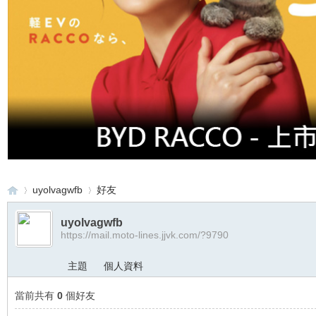
uyolvagwfb
好友
uyolvagwfb
https://mail.moto-lines.jjvk.com/?9790
重
›
›
主題
個人資料
當前共有
0
個好友