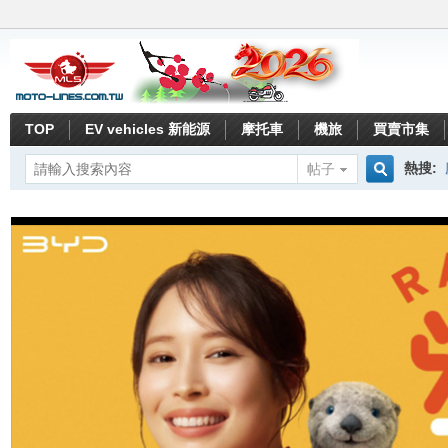
TOP
EV vehicles 新能源
摩托車
機旅
買賣市集
熱搜:
帖子
搜
索