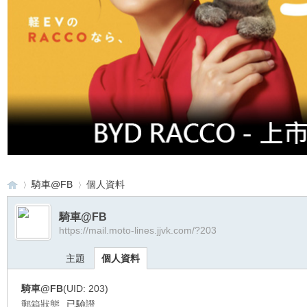
騎車@FB
個人資料
騎車@FB
https://mail.moto-lines.jjvk.com/?203
重
›
›
主題
個人資料
騎車@FB
(UID: 203)
郵箱狀態
已驗證